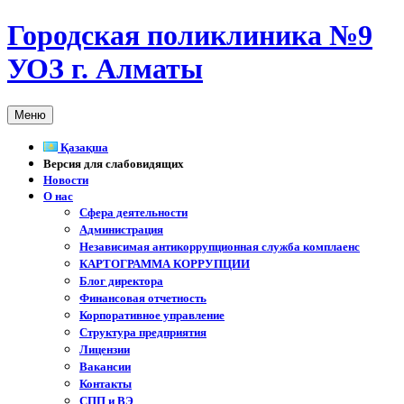
Перейти
Городская поликлиника №9
к
содержимому
УОЗ г. Алматы
Меню
Қазақша
Версия для слабовидящих
Новости
О нас
Сфера деятельности
Администрация
Независимая антикоррупционная служба комплаенс
КАРТОГРАММА КОРРУПЦИИ
Блог директора
Финансовая отчетность
Корпоративное управление
Структура предприятия
Лицензии
Вакансии
Контакты
СПП и ВЭ