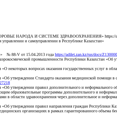
 ЗДОРОВЬЕ НАРОДА И СИСТЕМЕ ЗДРАВООХРАНЕНИЯ» https://adilet
ом управлении и самоуправлении в Республике Казахстан» № 
х» № 88-V от 15.04.2013 года
https://adilet.zan.kz/rus/docs/Z1300
 аэрокосмической промышленности Республики Казахстан «Об у
 «О некоторых вопросах оказания государственных услуг в обла
н «Об утверждении Стандарта оказания медицинской помощи в 
027218
 «Об утверждении правил дополнительного и неформального обр
щим образовательные программы дополнительного и неформальн
стами в области здравоохранения через дополнительное и не
 «Об утверждении правил направления граждан Республики Каза
медицинских организациях в рамках гарантированного объема 