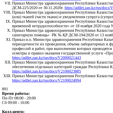
Приказ Министра здравоохранения Республики Казахста
ДСМ-225/2020 от 30.11.2020г.
https://adilet.zan.kz/rus/doc
Приказ Министра здравоохранения Республики Казахстан
(или) тканей (части ткани) и уведомления супруга (супр
Приказ Министра здравоохранения Республики Казахстан
временной нетрудоспособности» от 18 ноября 2020 года
Приказ Министра здравоохранения Республики Казахста
санитарную помощь» РК № ҚР ДСМ-194/2020 от 13 ноябр
Приказ и.о. Министра здравоохранения Республики Каза
периодичности их проведения, объема лабораторных и ф
профессий и работ, при выполнении которых проводятся
осмотры и правил оказания государственной услуги «Пр
https://adilet.zan.kz/rus/docs/V2000021443
Приказ Министра здравоохранения Республики Казахстан
обеспечения отдельных категорий граждан Республики К
https://adilet.zan.kz/rus/docs/V2100023885
Приказ Министра здравоохранения Республики Казахст
https://adilet.zan.kz/rus/docs/V2100024094
891
Время работы:
Пн-Пт 08:00 - 20:00
Сб 09:00 - 16:00
Колл-центр: