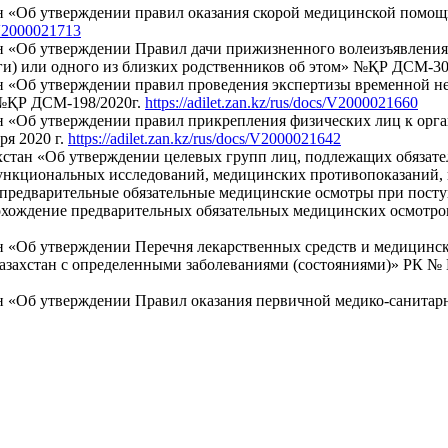
н «Об утверждении правил оказания скорой медицинской помощ
s/V2000021713
 «Об утверждении Правил дачи прижизненного волеизъявления ч
уги) или одного из близких родственников об этом» №ҚР ДСМ-308
 «Об утверждении правил проведения экспертизы временной нет
 №ҚР ДСМ-198/2020г.
https://adilet.zan.kz/rus/docs/V2000021660
н «Об утверждении правил прикрепления физических лиц к орг
я 2020 г.
https://adilet.zan.kz/rus/docs/V2000021642
хстан «Об утверждении целевых групп лиц, подлежащих обязате
ункциональных исследований, медицинских противопоказаний, 
 предварительные обязательные медицинские осмотры при посту
охождение предварительных обязательных медицинских осмотро
 «Об утверждении Перечня лекарственных средств и медицински
азахстан с определенными заболеваниями (состояниями)» РК № Қ
ан «Об утверждении Правил оказания первичной медико-санита