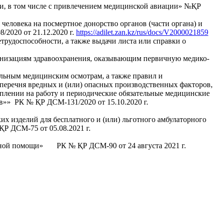
и, в том числе с привлечением медицинской авиации» №ҚР
еловека на посмертное донорство органов (части органа) и
/2020 от 21.12.2020 г.
https://adilet.zan.kz/rus/docs/V2000021859
рудоспособности, а также выдачи листа или справки о
анизациям здравоохранения, оказывающим первичную медико-
льным медицинским осмотрам, а также правил и
перечня вредных и (или) опасных производственных факторов,
плении на работу и периодические обязательные медицинские
в»» РК № ҚР ДСМ-131/2020 от 15.10.2020 г.
х изделий для бесплатного и (или) льготного амбулаторного
Р ДСМ-75 от 05.08.2021 г.
рной помощи» РК № ҚР ДСМ-90 от 24 августа 2021 г.