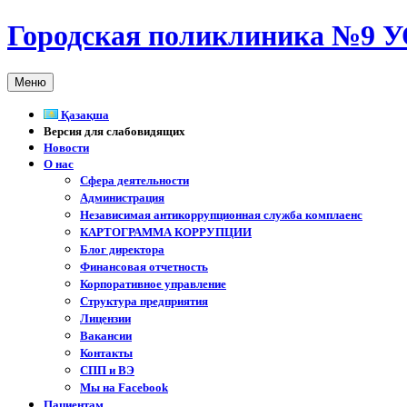
Перейти
Городская поликлиника №9 У
к
содержимому
Меню
Қазақша
Версия для слабовидящих
Новости
О нас
Сфера деятельности
Администрация
Независимая антикоррупционная служба комплаенс
КАРТОГРАММА КОРРУПЦИИ
Блог директора
Финансовая отчетность
Корпоративное управление
Структура предприятия
Лицензии
Вакансии
Контакты
СПП и ВЭ
Мы на Facebook
Пациентам