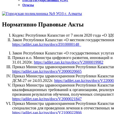
Реестр государственных услуг
Отчеты
Нормативно Правовые Акты
Кодекс Республики Казахстан от 7 июля 2020 года «О
Закон Республики Казахстан «О местном государственн
https://adilet.zan.kz/rus/docs/Z010000148_
Закон Республики Казахстан «О государственных услуга
Приказ и.о. Министра цифрового развития, инноваций и
31.01.2020г.
https://adilet.zan.kz/rus/docs/V2000019982
Приказ Министра здравоохранения Республики Казахстан
https://adilet.zan.kz/rus/docs/V2000020665
Приказ Министра здравоохранения Республики Казахста
ДСМ-27 от 24.03.2022г.
https://adilet.zan.kz/rus/docs/V2200
Приказ Министра здравоохранения Республики Казахстан
квалификационных требований к организациям, реализую
признания результатов обучения, полученных специали
https://adilet.zan.kz/rus/docs/V2000021847
Приказ Министра здравоохранения Республики Казахстан
специалистов для проведения лечения в отечественных 
https://adilet.zan.kz/rus/docs/V2100022866