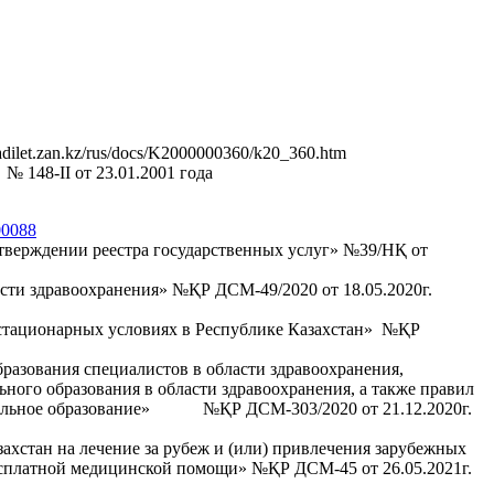
.zan.kz/rus/docs/K2000000360/k20_360.htm
148-II от 23.01.2001 года
000088
тверждении реестра государственных услуг» №39/НҚ от
сти здравоохранения» №ҚР ДСМ-49/2020 от 18.05.2020г.
стационарных условиях в Республике Казахстан» №ҚР
азования специалистов в области здравоохранения,
ого образования в области здравоохранения, а также правил
формальное образование» №ҚР ДСМ-303/2020 от 21.12.2020г.
хстан на лечение за рубеж и (или) привлечения зарубежных
бесплатной медицинской помощи» №ҚР ДСМ-45 от 26.05.2021г.