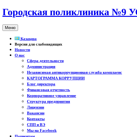
Перейти
Городская поликлиника №9 У
к
содержимому
Меню
Қазақша
Версия для слабовидящих
Новости
О нас
Сфера деятельности
Администрация
Независимая антикоррупционная служба комплаенс
КАРТОГРАММА КОРРУПЦИИ
Блог директора
Финансовая отчетность
Корпоративное управление
Структура предприятия
Лицензии
Вакансии
Контакты
СПП и ВЭ
Мы на Facebook
Пациентам