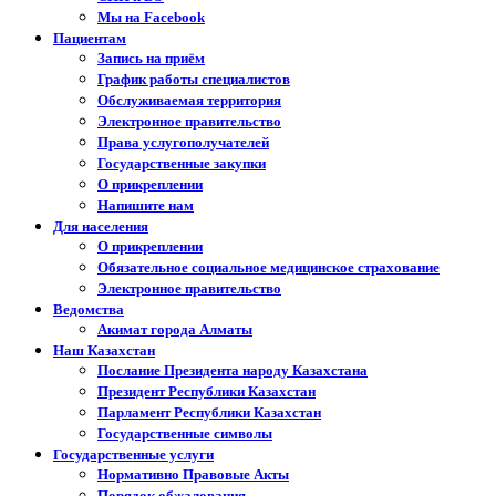
Мы на Facebook
Пациентам
Запись на приём
График работы специалистов
Обслуживаемая территория
Электронное правительство
Права услугополучателей
Государственные закупки
О прикреплении
Напишите нам
Для населения
О прикреплении
Обязательное социальное медицинское страхование
Электронное правительство
Ведомства
Акимат города Алматы
Наш Казахстан
Послание Президента народу Казахстана
Президент Республики Казахстан
Парламент Республики Казахстан
Государственные символы
Государственные услуги
Нормативно Правовые Акты
Порядок обжалования