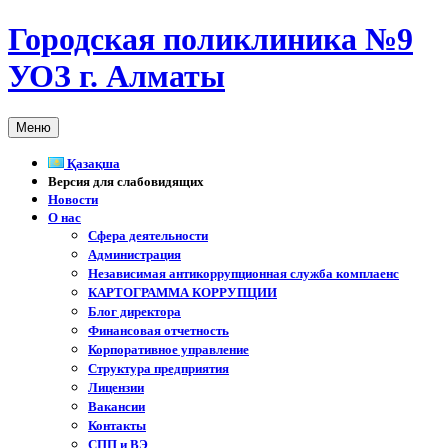
Перейти
Городская поликлиника №9
к
содержимому
УОЗ г. Алматы
Меню
Қазақша
Версия для слабовидящих
Новости
О нас
Сфера деятельности
Администрация
Независимая антикоррупционная служба комплаенс
КАРТОГРАММА КОРРУПЦИИ
Блог директора
Финансовая отчетность
Корпоративное управление
Структура предприятия
Лицензии
Вакансии
Контакты
СПП и ВЭ